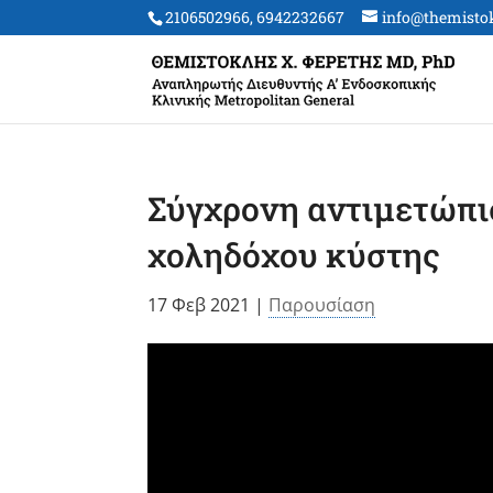
2106502966, 6942232667
info@themistokl
Σύγχρονη αντιμετώπι
χοληδόχου κύστης
17 Φεβ 2021
|
Παρουσίαση