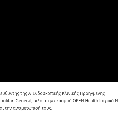
ευθυντής της Α’ Ενδοσκοπικής Κλινικής Προηγμένης
olitan General, μιλά στην εκπομπή ΟPEN Health Iατρικά 
αι την αντιμετώπισή τους.