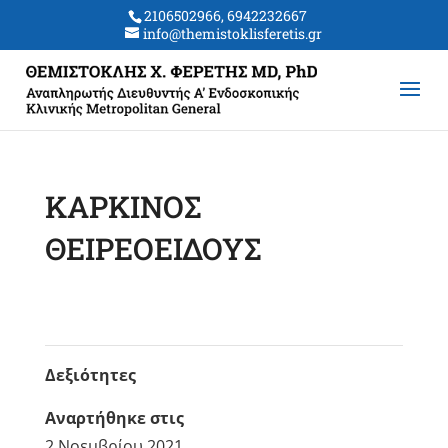
2106502966, 6942232667
info@themistoklisferetis.gr
ΚΑΡΚΙΝΟΣ
ΘΕΙΡΕΟΕΙΔΟΥΣ
Δεξιότητες
Αναρτήθηκε στις
2 Νοεμβρίου 2021